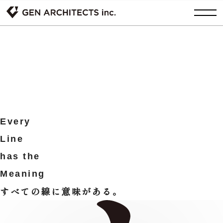
E
v
e
r
y
L
i
n
e
h
a
s
t
h
e
M
e
a
n
i
n
g
すべての線に意味がある。
E
v
e
r
y
L
i
n
e
h
a
s
t
h
e
M
e
a
n
i
n
g
すべての線に意味がある。