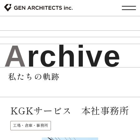
A
r
c
h
i
v
e
私たちの軌跡
KGKサービス 本社事務所
工場・倉庫・事務所