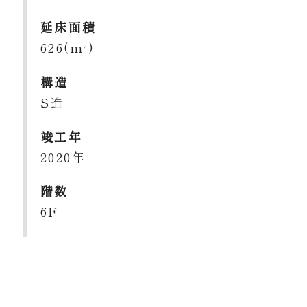
延床面積
626(m
)
2
構造
S造
竣工年
2020年
階数
6F