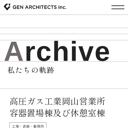
A
r
c
h
i
v
e
私たちの軌跡
高圧ガス工業岡山営業所
容器置場棟及び休憩室棟
工場・倉庫・事務所