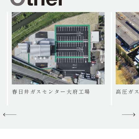
春日井ガスセンター大府工場
高圧ガ