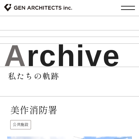
A
r
c
h
i
v
e
私たちの軌跡
美作消防署
公共施設