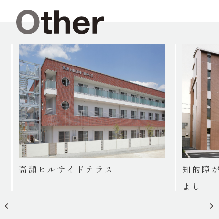
高瀬ヒルサイドテラス
知的障
よし