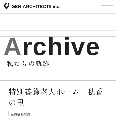
A
r
c
h
i
v
e
私たちの軌跡
特別養護老人ホーム 穂香
の里
医療福祉施設