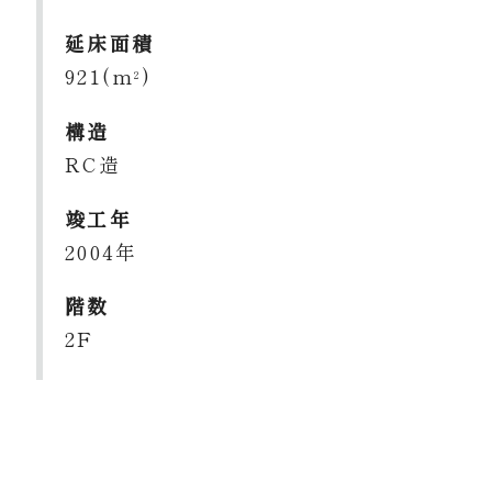
延床面積
921(m
)
2
構造
RC造
竣工年
2004年
階数
2F