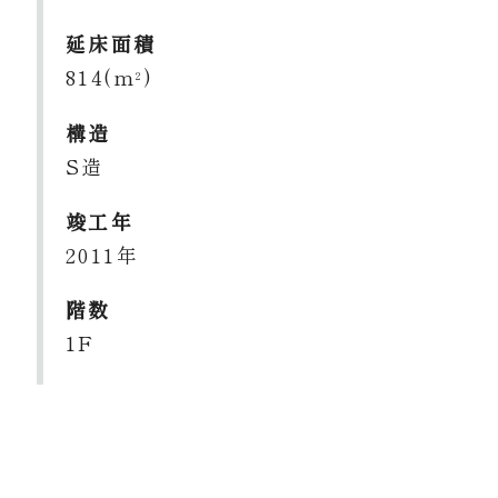
延床面積
814(m
)
2
構造
S造
竣工年
2011年
階数
1F