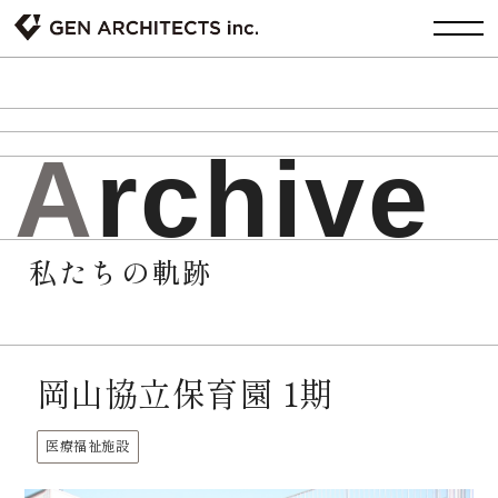
A
r
c
h
i
v
e
私たちの軌跡
岡山協立保育園 1期
医療福祉施設