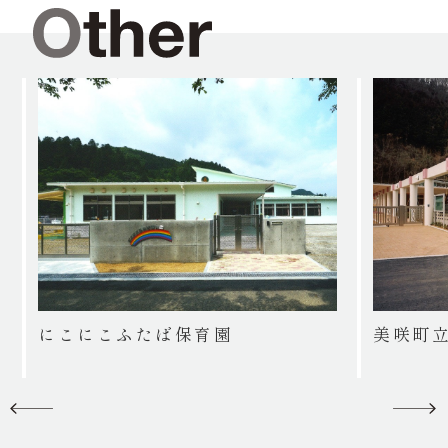
にこにこふたば保育園
美咲町