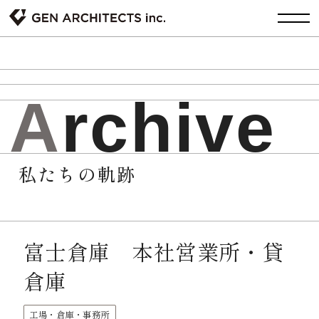
A
r
c
h
i
v
e
私たちの軌跡
富士倉庫 本社営業所・貸
倉庫
工場・倉庫・事務所