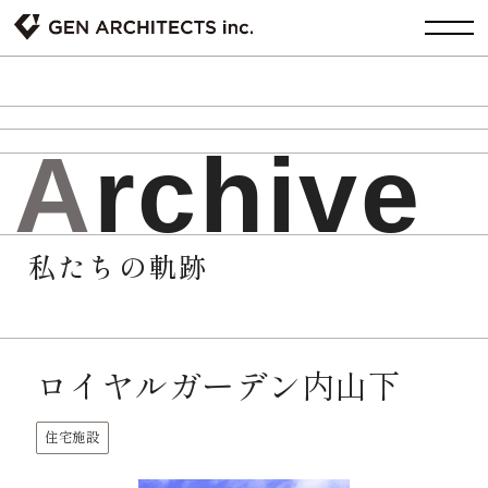
A
r
c
h
i
v
e
私たちの軌跡
ロイヤルガーデン内山下
住宅施設