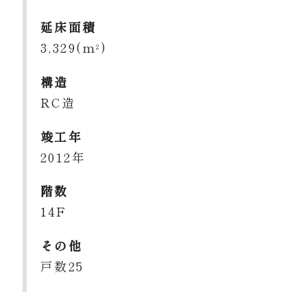
延床面積
3,329(m
)
2
構造
RC造
竣工年
2012年
階数
14F
その他
戸数25