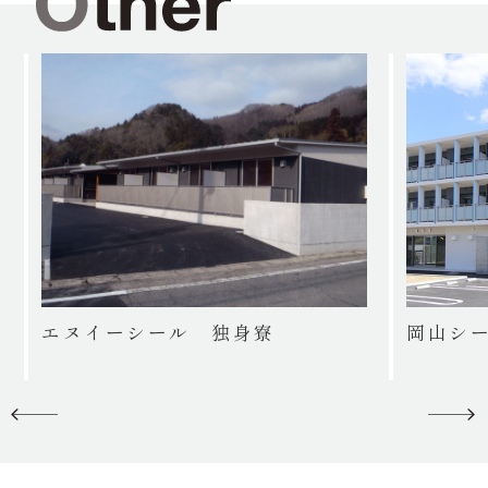
エヌイーシール 独身寮
岡山シ