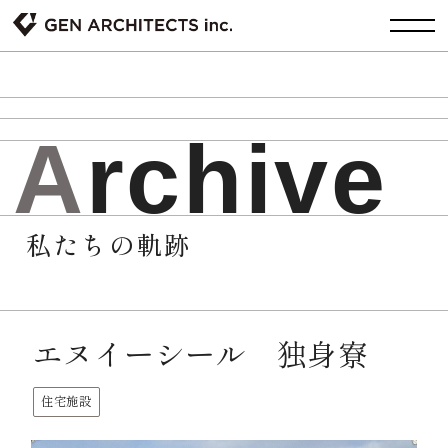
A
r
c
h
i
v
e
私たちの軌跡
エヌイーシール 独身寮
住宅施設